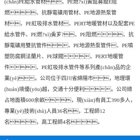
(chǎn)PE給水管材、PE燃?xì)夤懿募癙E阻
燃、抗靜電礦用管材、PE地源熱泵管
材、PE虹吸排水管材、PERT地暖管材以及配套PE
給水管件、PE燃?xì)夤芗?、PE阻燃、抗
靜電礦用雙抗管件、PE地源熱泵管件、PE噴
塑防腐鋼法蘭片、PE球閥、PERT地暖管
件、PE虹吸排水管件等系列產(chǎn)品的企
業(yè)。公司位于四川省綿陽市，地理環
(huán)境優(yōu)越，交通十分便利。公司總
占地面積600余畝，現(xiàn)有員工390多人，
專業(yè)技術(shù)人員36名，工程師12
名，高工程師4名。