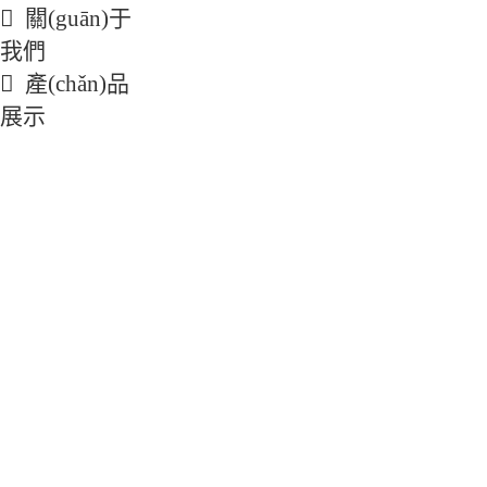
關(guān)于
我們
產(chǎn)品
展示
給水排水
管道
鋼絲網
(wǎng)骨架
管
電力工業
(yè)管道
燃?xì)廨斔