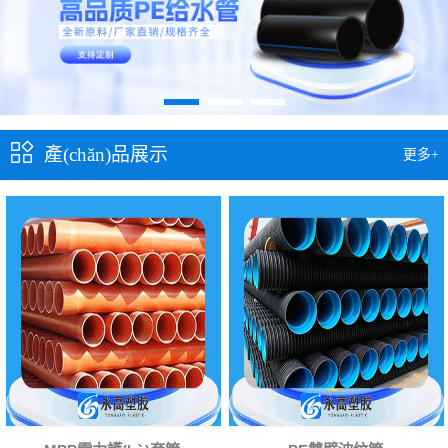
產(chǎn)品展示
更多+