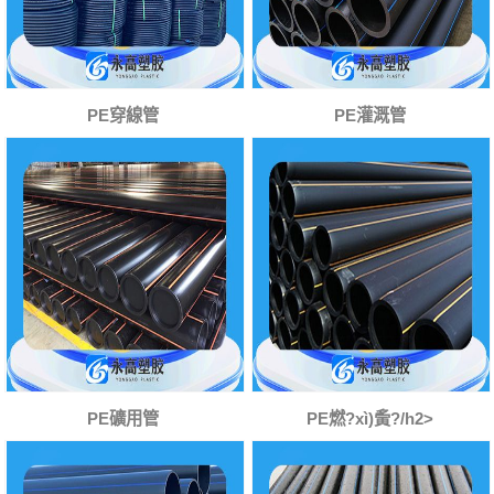
PE穿線管
PE灌溉管
PE礦用管
PE燃?xì)夤?/h2>