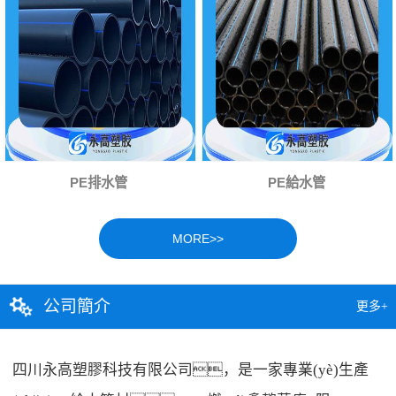
PE排水管
PE給水管
MORE>>
公司簡介
更多+
四川永高塑膠科技有限公司，是一家專業(yè)生產