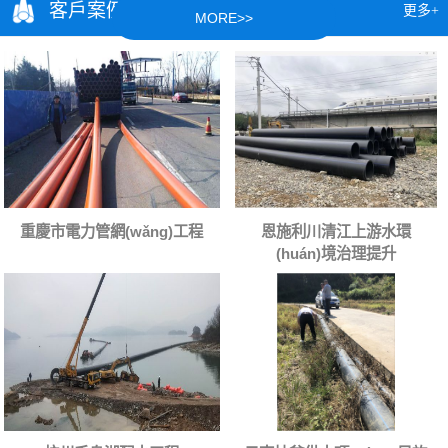
客戶案例
更多+
MORE>>
重慶市電力管網(wǎng)工程
恩施利川清江上游水環
(huán)境治理提升