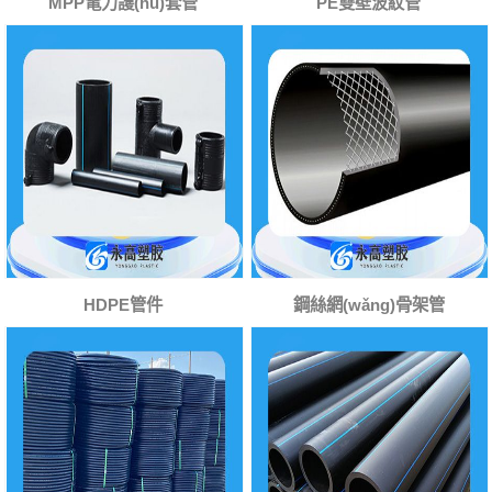
MPP電力護(hù)套管
PE雙壁波紋管
HDPE管件
鋼絲網(wǎng)骨架管