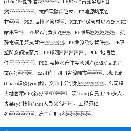
(chǎn)PE給水管材、PE燃?xì)夤懿募癙E阻
燃、抗靜電礦用管材、PE地源熱泵管
材、PE虹吸排水管材、PERT地暖管材以及配套PE
給水管件、PE燃?xì)夤芗?、PE阻燃、抗
靜電礦用雙抗管件、PE地源熱泵管件、PE噴
塑防腐鋼法蘭片、PE球閥、PERT地暖管
件、PE虹吸排水管件等系列產(chǎn)品的企
業(yè)。公司位于四川省綿陽市，地理環
(huán)境優(yōu)越，交通十分便利。公司總
占地面積600余畝，現(xiàn)有員工390多人，
專業(yè)技術(shù)人員36名，工程師12
名，高工程師4名。