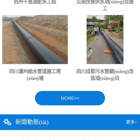
杭州千島湖配水工程
云南扶貧供水項(xiàng)目施
工
四川瀘州給水管道施工現
四川成都污水管網(wǎng)改
(xiàn)場
造項(xiàng)目
MORE>>
新聞動態(tài)
更多+