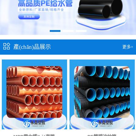
產(chǎn)品展示
更多+