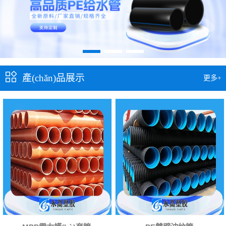
產(chǎn)品展示
更多+