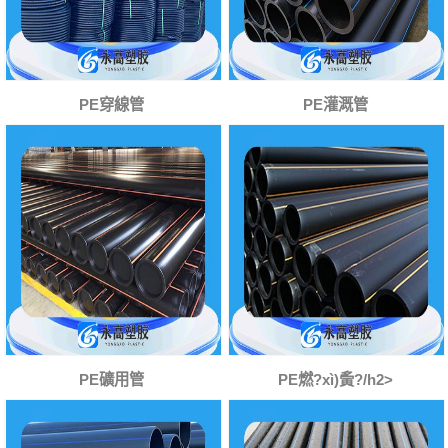
PE穿線管
PE灌溉管
PE礦用管
PE燃?xì)夤?/h2>