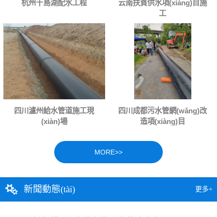
杭州千島湖配水工程
云南扶貧供水項(xiàng)目施
工
四川瀘州給水管道施工現
四川成都污水管網(wǎng)改
(xiàn)場
造項(xiàng)目
MORE>>
新聞動態(tài)
更多+