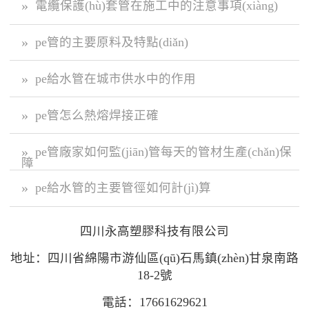
電纜保護(hù)套管在施工中的注意事項(xiàng)
pe管的主要原料及特點(diǎn)
pe給水管在城市供水中的作用
pe管怎么熱熔焊接正確
pe管廠家如何監(jiān)管每天的管材生產(chǎn)保
障
pe給水管的主要管徑如何計(jì)算
四川永高塑膠科技有限公司
地址：四川省綿陽市游仙區(qū)石馬鎮(zhèn)甘泉南路
18-2號
電話：17661629621